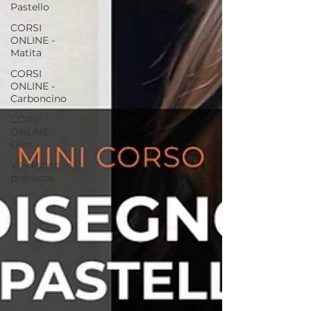
Pastello
CORSI
ONLINE -
Matita
CORSI
ONLINE -
Carboncino
CORSI
ONLINE -
Olio
Workshop in
presenza