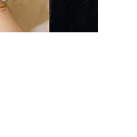
CORSI ONLINE - Pastello
MINI CORSO ONLINE | Disegno a
pastello: il cavallo
Il cavallo: texture, pelo e briglie. Il nuovo
corso di disegno iper-realistico con i
pastelli morbidi! Il corso online è
dedicato al ritratto iperrealistico di un
cavallo utilizzando i pastelli morbidi.
Durante il corso apprenderai tecniche
avanzate per rappresentare con