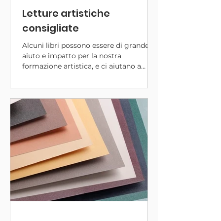
Letture artistiche
consigliate
Alcuni libri possono essere di grande
aiuto e impatto per la nostra
formazione artistica, e ci aiutano a
vedere il mondo, l'arte e il colore in
modo diverso. Oggi voglio condividere
con voi alcune letture e libri che hanno
mosso il mio immaginario e mi hanno
appassionato moltissimo, sperando che
possano ispirare anche voi!