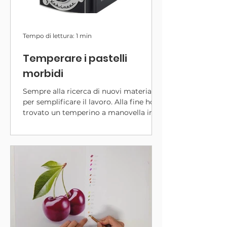
Tempo di lettura: 1 min
Temperare i pastelli
morbidi
Sempre alla ricerca di nuovi materiali
per semplificare il lavoro. Alla fine ho
trovato un temperino a manovella in
grado di temperare perfettamente i
pastelli morbidi Stabilo Carbothello e
Caran D'Ache. Si tratta del temperino a
manovella Koh I Noor 9095, disponibile
su Momarte.