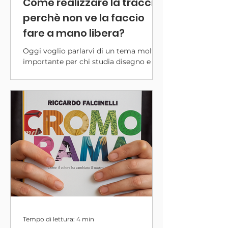
Come realizzare la traccia:
perchè non ve la faccio
fare a mano libera?
Oggi voglio parlarvi di un tema molto
importante per chi studia disegno e
pittura: il rapporto tra copia da
fotografia, disegno dal vero e i metodi
per riportare correttamente
un’immagine sul foglio. Spesso mi
chiedete perché nei nostri esercizi
usiamo la quadrettatura o il ricalco,
invece di iniziare a disegnare “a mano
libera” direttamente da una foto.
Tempo di lettura: 4 min