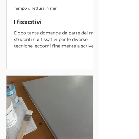
Tempo di lettura: 4 min
I fissativi
Dopo tante domande da parte dei miei
studenti sui fissativi per le diverse
tecniche, eccomi finalmente a scrivere
un post dettagliato in merito! In questo
articolo spiegherò i diversi fissativi per
le tecniche principali che tratto, ovvero:
matita, carboncino, pastello e olio.