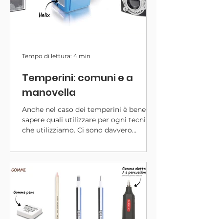
Tempo di lettura: 4 min
Temperini: comuni e a
manovella
Anche nel caso dei temperini è bene
sapere quali utilizzare per ogni tecnica
che utilizziamo. Ci sono davvero
tantissimi modelli in commercio, e
ogni temperino è compatibile con
alcuni materiali piuttosto che altri. Nei
miei anni di sperimentazione ne ho
provati davvero tanti! Alcuni li ho
utilizzati una sola volta e cestinati
subito dopo, mentre altri mi
accompagnano tutt'oggi