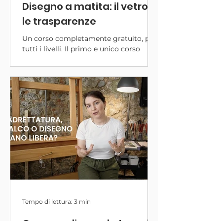
Disegno a matita: il vetro e
le trasparenze
Un corso completamente gratuito, per
tutti i livelli. Il primo e unico corso
online gratuito di disegno iper-
realistico a matita. Un regalo a tutti gli
studenti e una sorta di "corso di prova"
per i nuovi allievi che vogliono
conoscere il mio metodo e imparare
questa fantastica tecnica.
Tempo di lettura: 3 min