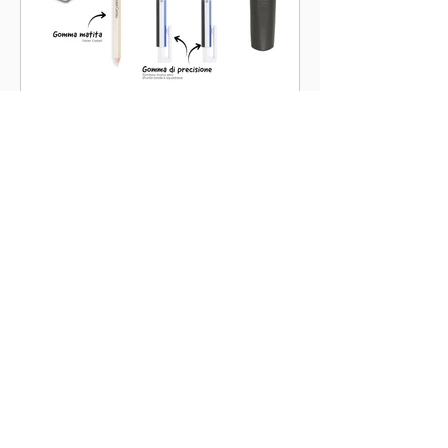
nell'elaborazione dei miei disegni. Ma
qual è la differenza tra i temperini a
manovella e i temp
Tempo di lettura: 3 min
Le gomme: quando e quali
usare
Nella nostra lista dei materiali troviamo
tante gomme differenti, e spesso non
sappiamo quale dobbiamo usare in un
determinato punto o per ottenere un
certo effetto. Ebbene, facciamo
chiarezza!