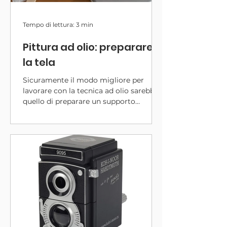
Tempo di lettura: 3 min
Pittura ad olio: preparare
la tela
Sicuramente il modo migliore per
lavorare con la tecnica ad olio sarebbe
quello di preparare un supporto
personalizzato, scegliendo una tela di
qualità in rotolo (in base al proprio stile
pittorico) e costruendo un telaio.
Tuttavia questa operazione non è
sempre semplice, perchè occorrono
materiali e spazio, e spesso si preferisce
optare per una tela industriale già
pronta, montata sul telaio e con la base
già preparata.