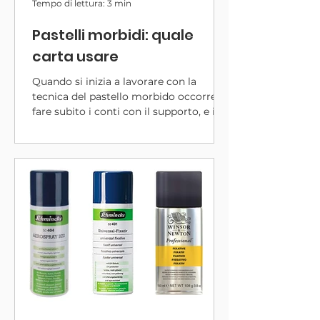
Tempo di lettura: 3 min
Pastelli morbidi: quale
carta usare
Quando si inizia a lavorare con la
tecnica del pastello morbido occorre
fare subito i conti con il supporto, e in
particolare con il tipo di carta da
utilizzare. La domanda che spesso mi
viene posta è: posso usare solo la
Pastelmat? Oppure ci sono altri tipi di
carta adatte?