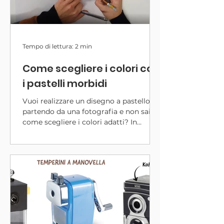
Tempo di lettura: 2 min
Come scegliere i colori con
i pastelli morbidi
Vuoi realizzare un disegno a pastello
partendo da una fotografia e non sai
come scegliere i colori adatti? In
questo contenuto formativo ti spiego
come fare! Qualunque sia il marchio
del pastello che stai utilizzando, in stick
oppure a forma di matita, esiste un
metodo per scegliere con cura le
tonalità da utilizzare per realizzare il
tuo disegno iper-realistico a pastello.