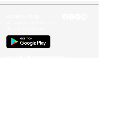
Scarica l'app
per seguire i corsi online
dal tuo smartphone
Iscriviti alla newsletter
per non perdere nessun aggiornamento
Avanti
Formazione
Corsi online
Corsi di gruppo settimanali
Lezioni individuali e di coppia
Corsi con soggiorno
Workshop
Faq - Domande sui corsi
Community
Lavori degli studenti