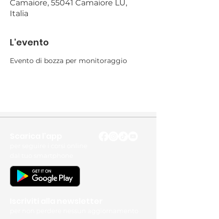
Camaiore, 55041 Camaiore LU,
Italia
L'evento
Evento di bozza per monitoraggio
Scarica l'app
per seguire i corsi online
dal tuo smartphone
Iscriviti alla newsletter
per non perdere nessun aggiornamento