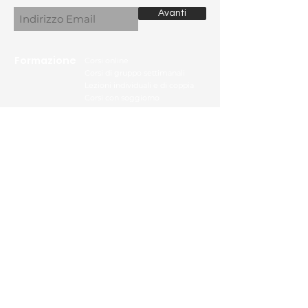
Avanti
Formazione
Corsi online
Corsi di gruppo settimanali
Lezioni individuali e di coppia
Corsi con soggiorno
Workshop
Faq - Domande sui corsi
Community
Lavori degli studenti
Feedback e recensioni
Liste dei materiali
Contenuti formativi
Banca delle immagini
Programma fedeltà
Profilo
Biografia
dell'artista
Opere dell'artista
Commissioni
Contatti
Per contattare la docente, visita la
pagina dedicata sul sito oppure
scrivi una mail a
info@alessandrapagliuca.com