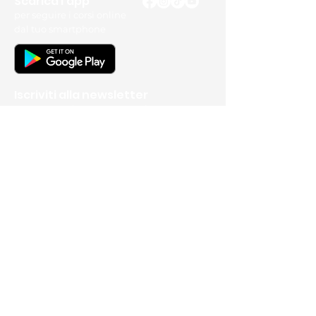
Scarica l'app
per seguire i corsi online
dal tuo smartphone
Iscriviti alla newsletter
per non perdere nessun aggiornamento
Avanti
Formazione
Corsi online
Corsi di gruppo settimanali
Lezioni individuali e di coppia
Corsi con soggiorno
Workshop
Faq - Domande sui corsi
Community
Lavori degli studenti
Feedback e recensioni
Liste dei materiali
Contenuti formativi