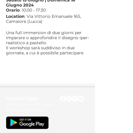
Giugno 2024
Orario
: 10:00 - 17:30
Location
: Via Vittorio Emanuele 165,
Camaiore (Lucca)
Una full immersion di due giorni per
imparare o approfondire il disegno iper-
realistico a pastello.
Il workshop sarà suddiviso in due
giornate, a cui è possibile partecipare
singolarmente oppure iscrivendosi ad
entrambe le date.
Nella giornata di Sabato 15 Giugno
verrà realizzato il disegno iper-realistico
di un occhio.
Nella giornata di Domenica 16 Giugno
verrà realizzato il disegno iper-realistico
Scarica l'app
di mezzo volto, che comprende naso,
bocca e incarnato.
per seguire i corsi online
dal tuo smartphone
PREZZO DEL WORKSHOP
Giornata singola: € 95
Workshop completo due