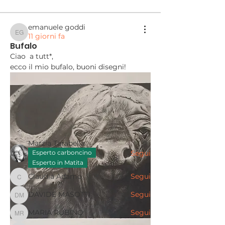
emanuele goddi
11 giorni fa
emanuele goddi
Bufalo
Ciao  a tutt*,
ecco il mio bufalo, buoni disegni!
Info
Benvenuto/a nel gruppo! Puoi
connetterti ad altri iscritti,
...
Continua a Leggere
Membri
Marzia Tarabella
Esperto carboncino
Segui
Esperto in Matita
Claudia Adamo
Segui
Claudia Adamo
DAVIDE MASOTTI
Segui
DAVIDE MASOTTI
MARIA RUBINO
Segui
MARIA RUBINO