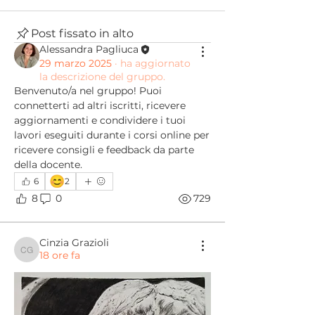
Post fissato in alto
Alessandra Pagliuca
29 marzo 2025
·
ha aggiornato
la descrizione del gruppo.
Benvenuto/a nel gruppo! Puoi 
connetterti ad altri iscritti, ricevere 
aggiornamenti e condividere i tuoi 
lavori eseguiti durante i corsi online per 
ricevere consigli e feedback da parte 
della docente.
😊
6
2
8
0
729
Cinzia Grazioli
18 ore fa
Cinzia Grazioli