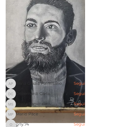
Info
Benvenuto/a nel gruppo! Puoi
connetterti ad altri iscritti,
...
Continua a Leggere
Membri
Anna Grazia Palmisano
Segui
Anna Grazia Palmisano
Debernardi Carla
Segui
Debernardi Carla
Marta Sanvitale
Segui
Marta Sanvitale
Mario Pace
Segui
Mario Pace
orly.74
Segui
Grazie 
orly.74