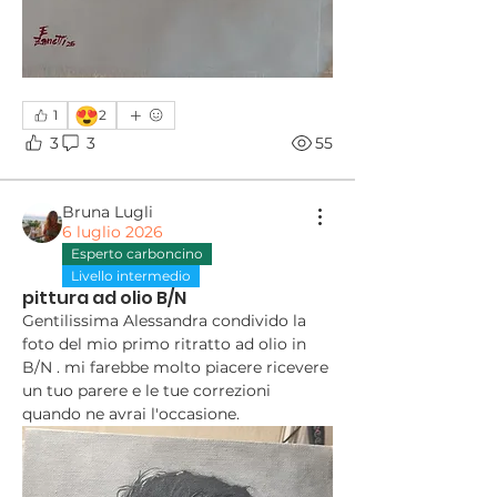
😍
1
2
3
3
55
Bruna Lugli
6 luglio 2026
Esperto carboncino
Livello intermedio
pittura ad olio B/N
Gentilissima Alessandra condivido la 
foto del mio primo ritratto ad olio in 
B/N . mi farebbe molto piacere ricevere 
un tuo parere e le tue correzioni 
quando ne avrai l'occasione. 