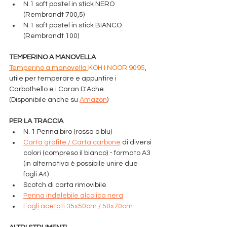
N.1 soft pastel in stick NERO 
(Rembrandt 700,5)
N.1 soft pastel in stick BIANCO 
(Rembrandt 100)
TEMPERINO A MANOVELLA
Temperino a manovella 
KOH I NOOR 9095
, 
utile per temperare e appuntire i 
Carbothello e i Caran D'Ache.
(Disponibile anche su 
Amazon
)
PER LA TRACCIA
N. 1 Penna biro (rossa o blu)
Carta grafite / Carta carbone
 di diversi 
colori (compreso il bianco) - formato A3 
(in alternativa è possibile unire due 
fogli A4)
Scotch di carta rimovibile
Penna indelebile alcolica nera
Fogli acetati 
35x50cm / 50x70cm