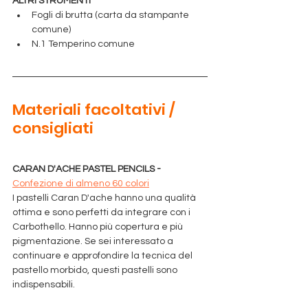
ALTRI STRUMENTI
Fogli di brutta (carta da stampante 
comune)
N.1 Temperino comune
A
Materiali facoltativi / 
consigliati
CARAN D'ACHE PASTEL PENCILS - 
Confezione di almeno 60 colori
I pastelli Caran D'ache hanno una qualità 
ottima e sono perfetti da integrare con i 
Carbothello. Hanno più copertura e più 
pigmentazione. Se sei interessato a 
continuare e approfondire la tecnica del 
pastello morbido, questi pastelli sono 
indispensabili.