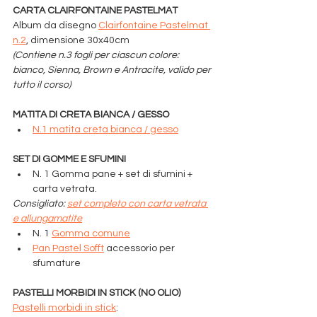
CARTA CLAIRFONTAINE PASTELMAT
Album da disegno 
Clairfontaine Pastelmat 
n.2
, dimensione 30x40cm
(Contiene n.3 fogli per ciascun colore: 
bianco, Sienna, Brown e Antracite, valido per 
tutto il corso)
MATITA DI CRETA BIANCA / GESSO
N.1 matita creta bianca / gesso
SET DI GOMME E SFUMINI
N. 1 Gomma pane + set di sfumini + 
carta vetrata.
Consigliato: 
set completo con carta vetrata 
e allungamatite
N. 1 
Gomma comune
Pan Pastel Sofft
accessorio per 
sfumature
PASTELLI MORBIDI IN STICK (NO OLIO)
Pastelli morbidi in stick
: