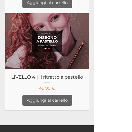
Aggiungi al carrello
LIVELLO 4 | Il ritratto a pastello
Prezzo
49,99 €
Aggiungi al carrello