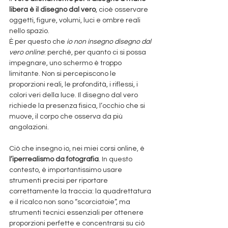
libera è il disegno dal vero
, cioè osservare 
oggetti, figure, volumi, luci e ombre reali 
nello spazio.
È per questo che 
io non insegno disegno dal 
vero online
: perché, per quanto ci si possa 
impegnare, uno schermo è troppo 
limitante. Non si percepiscono le 
proporzioni reali, le profondità, i riflessi, i 
colori veri della luce. Il disegno dal vero 
richiede la presenza fisica, l’occhio che si 
muove, il corpo che osserva da più 
angolazioni.
Ciò che insegno io, nei miei corsi online, è 
l’iperrealismo da fotografia
. In questo 
contesto, è importantissimo usare 
strumenti precisi per riportare 
correttamente la traccia: la quadrettatura 
e il ricalco non sono “scorciatoie”, ma 
strumenti tecnici essenziali per ottenere 
proporzioni perfette e concentrarsi su ciò 