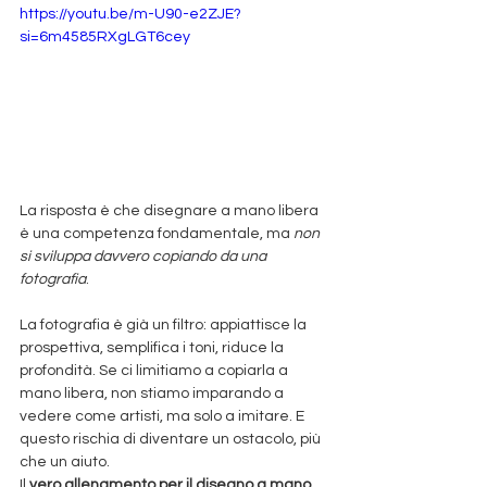
https://youtu.be/m-U90-e2ZJE?
si=6m4585RXgLGT6cey
La risposta è che disegnare a mano libera 
è una competenza fondamentale, ma 
non 
si sviluppa davvero copiando da una 
fotografia
.
La fotografia è già un filtro: appiattisce la 
prospettiva, semplifica i toni, riduce la 
profondità. Se ci limitiamo a copiarla a 
mano libera, non stiamo imparando a 
vedere come artisti, ma solo a imitare. E 
questo rischia di diventare un ostacolo, più 
che un aiuto.
Il 
vero allenamento per il disegno a mano 