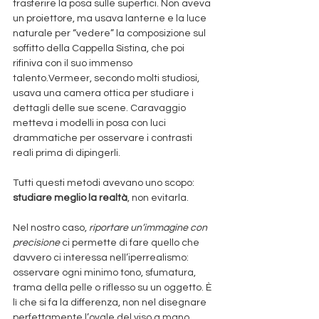
trasferire la posa sulle superfici. Non aveva 
un proiettore, ma usava lanterne e la luce 
naturale per “vedere” la composizione sul 
soffitto della Cappella Sistina, che poi 
rifiniva con il suo immenso 
talento.Vermeer, secondo molti studiosi, 
usava una camera ottica per studiare i 
dettagli delle sue scene. Caravaggio 
metteva i modelli in posa con luci 
drammatiche per osservare i contrasti 
reali prima di dipingerli.
Tutti questi metodi avevano uno scopo: 
studiare meglio la realtà
, non evitarla.
Nel nostro caso, 
riportare un’immagine con 
precisione
 ci permette di fare quello che 
davvero ci interessa nell’iperrealismo: 
osservare ogni minimo tono, sfumatura, 
trama della pelle o riflesso su un oggetto. È 
lì che si fa la differenza, non nel disegnare 
perfettamente l’ovale del viso a mano 