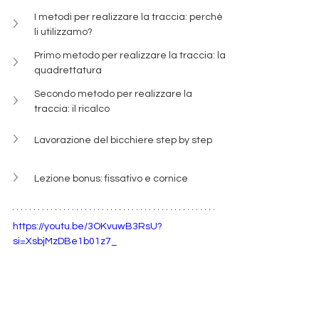
I metodi per realizzare la traccia: perchè 
li utilizzamo?
Primo metodo per realizzare la traccia: la 
quadrettatura
Secondo metodo per realizzare la 
traccia: il ricalco
Lavorazione del bicchiere step by step
Lezione bonus: fissativo e cornice
https://youtu.be/3OKvuwB3RsU?
si=XsbjMzDBe1b01z7_