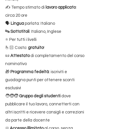
✍️ Tempo stimato di 
lavoro applicato
: 
circa 20 ore
🗣️ 
Lingua
 parlata: Italiano
🔤 
Sottotitoli
: Italiano, Inglese
⭐ Per tutti i livelli
🫰🏻 Costo: 
gratuito
!
📜 
Attestato
 di completamento del corso 
nominativo
🎁 
Programma fedeltà
: iscriviti e 
guadagna punti per ottenere sconti 
esclusivi
🧑‍🧒‍🧒 
Gruppo degli studenti
 dove 
pubblicare il tuo lavoro, connetterti con 
altri iscritti e ricevere consigli e correzioni 
da parte della docente
♾️ 
Accesso illimitato
 al corso, senza 