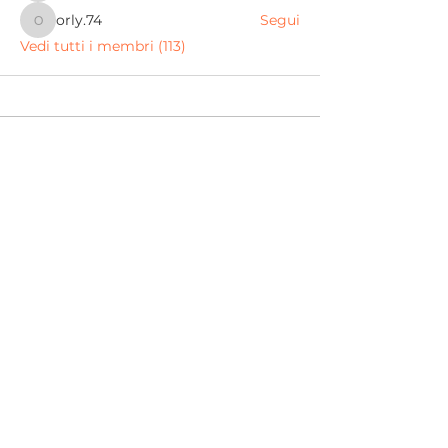
orly.74
Segui
orly.74
Vedi tutti i membri (113)
Scarica l'app
per seguire i corsi online
dal tuo smartphone
Iscriviti alla newsletter
per non perdere nessun aggiornamento
Avanti
Formazione
Corsi online
Corsi di gruppo settimanali