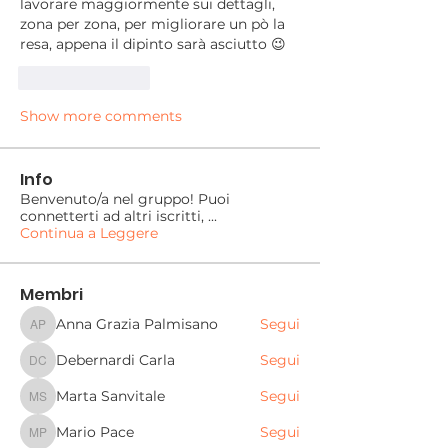
lavorare maggiormente sui dettagli, 
zona per zona, per migliorare un pò la 
resa, appena il dipinto sarà asciutto 😉
Like
Reply
Show more comments
Info
Benvenuto/a nel gruppo! Puoi
connetterti ad altri iscritti,
...
Continua a Leggere
Membri
Anna Grazia Palmisano
Segui
Anna Grazia Palmisano
Debernardi Carla
Segui
Debernardi Carla
Marta Sanvitale
Segui
Marta Sanvitale
Mario Pace
Segui
Mario Pace