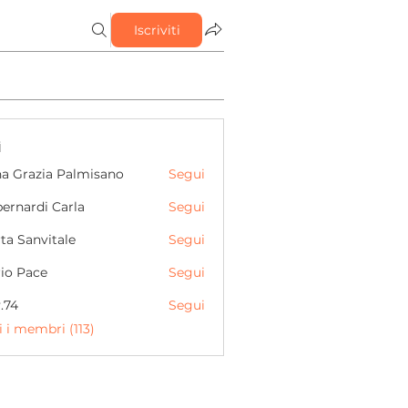
Iscriviti
i
a Grazia Palmisano
Segui
razia Palmisano
ernardi Carla
Segui
rdi Carla
ta Sanvitale
Segui
anvitale
io Pace
Segui
Pace
y.74
Segui
i i membri (113)