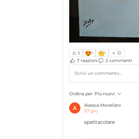
😍
👏
5
1
1
7 reazioni
2 commenti
Scrivi un commento...
Ordina per:
Più nuovi
Alessia Morellato
07 giu
spettacolare