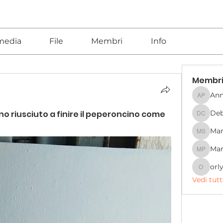
media
File
Membri
Info
Membr
Ann
Anna G
Deb
no riusciuto a finire il peperoncino come
Deberna
Mar
Marta S
Mar
Mario 
orl
orly.74
Vedi tutt