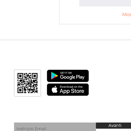
Mi piace
Rispo
Mos
Scarica l'app
per seguire i corsi online dal tuo smartphone
Iscriviti alla newsletter
per non perdere nessun aggiornamento
Avanti