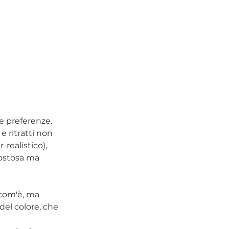
le preferenze.
e ritratti non 
-realistico), 
costosa ma 
 com'è, ma 
del colore, che 