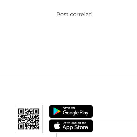
Post correlati
Scarica l'app
per seguire i corsi online dal tuo smartphone
Commenti