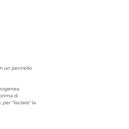
on un pennello 
omogenea.
prima di 
er "lisciare" la 