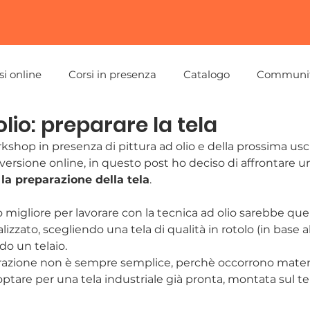
si online
Corsi in presenza
Catalogo
Communi
olio: preparare la tela
kshop in presenza di pittura ad olio e della prossima usci
ersione online, in questo post ho deciso di affrontare u
 
la preparazione della tela
.
migliore per lavorare con la tecnica ad olio sarebbe quel
zzato, scegliendo una tela di qualità in rotolo (in base al 
do un telaio.
azione non è sempre semplice, perchè occorrono material
optare per una tela industriale già pronta, montata sul tel