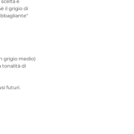
 scelta è 
 il grigio di 
"abbagliante" 
un grigio medio)
 tonalità di 
i futuri.