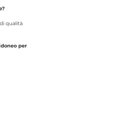
e?
i qualità 
idoneo per 