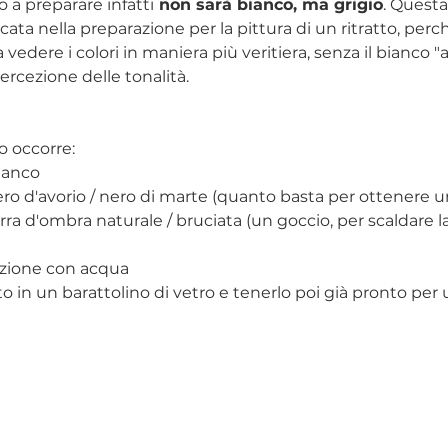
 a preparare infatti
 non sarà bianco, ma grigio
. Questa
ata nella preparazione per la pittura di un ritratto, perchè
a vedere i colori in maniera più veritiera, senza il bianco 
percezione delle tonalità.
o occorre:
ianco
nero d'avorio / nero di marte (quanto basta per ottenere 
erra d'ombra naturale / bruciata (un goccio, per scaldare la
uizione con acqua
o in un barattolino di vetro e tenerlo poi già pronto per us