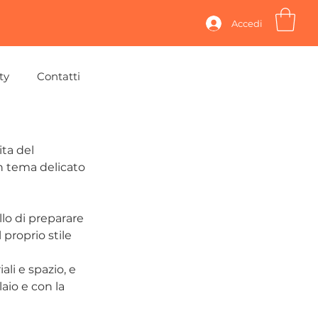
Accedi
ty
Contatti
ta del 
n tema delicato 
lo di preparare 
proprio stile 
i e spazio, e 
aio e con la 